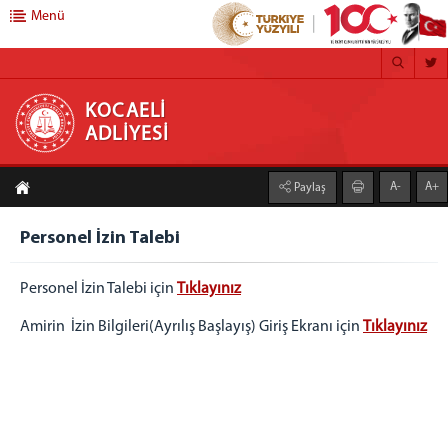
Menü
KOCAELİ ADLİYESİ
KOCAELİ
ADLİYESİ
ANA SAYFA
A-
A+
Paylaş
ADLİYEMİZ
Kocaeli Adliyesi
Personel İzin Talebi
Mülhakatlarımız
Personel İzin Talebi için
Tıklayınız
Gölcük Adliyesi
Kandıra Adliyesi
Amirin İzin Bilgileri(Ayrılış Başlayış) Giriş Ekranı için
Tıklayınız
Karamürsel Adliyesi
Körfez Adliyesi
Ceza infaz Kurumlarımız
1 Nolu F Tipi Kapalı Cik