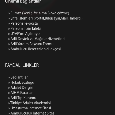
Önemli Bağlantılar
Ek Hizmet Binası 2 iletişim (Asliye-Sulh Hukuk
Mahkemeleri)
» E-İmza (Yeni şifre alma,Bloke çözme)
» Şifre İşlemleri (Portal,Bilgisayar,Mail,Haberci)
» Personel e-posta
» Personel İzin Talebi
» UYAP'ım Açılmıyor
» Adli Destek ve Mağdur Hizmetleri
» Adli Yardım Başvuru Formu
» Arabulucu ücret talep dilekçesi
FAYDALI LİNKLER
» Bağlantılar
» Hukuk Sözlüğü
» Adalet Dergisi
» AİHM Kararları
» Adli Tıp Kurumu
» Türkiye Adalet Akademisi
» Uzlaştırma İnternet Sitesi
» Arabuluculuk İnternet Sitesi