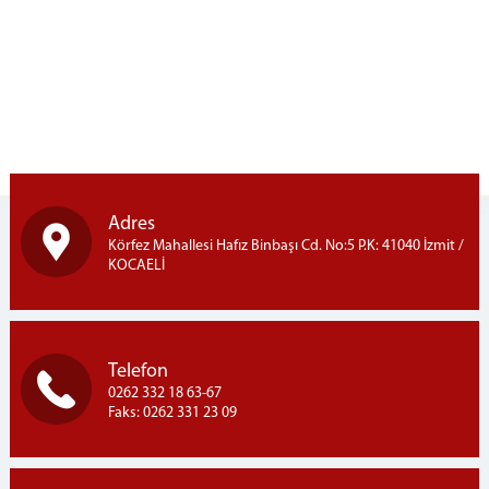
2 Nolu F Tipi Kapalı Cik
1 Nolu T Tipi Kapalı Cik
2 Nolu T Tipi Kapalı Cik
Açık Ceza İnfaz Kurumu
Denetimli Serbestlik Müdürlüğü
Bilgi İşlem Hizmetleri
E-İmza (Yeni şifre alma,Bloke çözme)
Adres
Şifre İşlemleri (Portal,Bilgisayar,Mail,Haberci)
Körfez Mahallesi Hafız Binbaşı Cd. No:5 P.K: 41040 İzmit /
Personel e-posta
KOCAELİ
Personel İzin Talebi
UYAP'ım Açılmıyor
Medya iletişim Bürosu
Telefon
Adliye Lojmanları
0262 332 18 63-67
Yemek Listesi
Faks: 0262 331 23 09
C. BAŞSAVCILIĞI
Cumhuriyet Başsavcımız