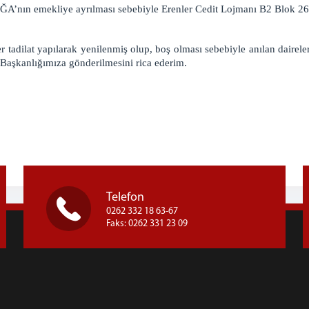
’nın emekliye ayrılması sebebiyle Erenler Cedit Lojmanı B2 Blok 26 
 tadilat yapılarak yenilenmiş
olup, boş olması sebebiyle anılan dairel
 Başkanlığımıza gönderilmesini rica ederim.
Muh
Adli Yargı
Adalet Kom
Telefon
0262 332 18 63-67
Faks: 0262 331 23 09