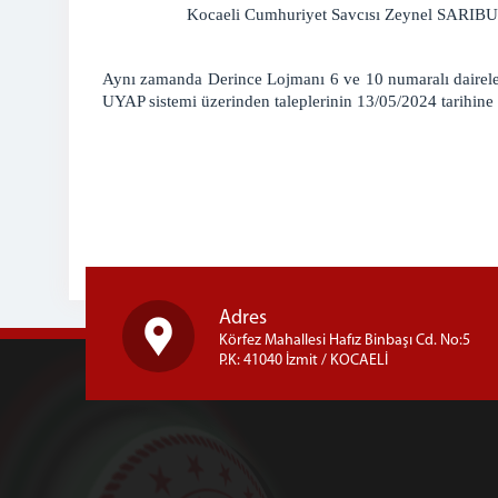
Kocaeli Cumhuriyet Savcısı Zeynel SARIBUĞA
Aynı zamanda Derince Lojmanı 6 ve 10 numaralı daireler
UYAP sistemi üzerinden taleplerinin 13/05/2024 tarihine
Adres
Körfez Mahallesi Hafız Binbaşı Cd. No:5
P.K: 41040 İzmit / KOCAELİ