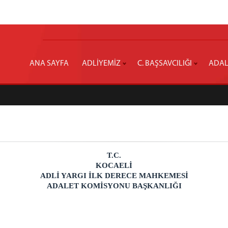
ANA SAYFA
ADLİYEMİZ
C. BAŞSAVCILIĞI
ADAL
T.C.
KOCAELİ
ADLİ YARGI İLK DERECE MAHKEMESİ
ADALET KOMİSYONU BAŞKANLIĞI