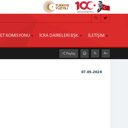
ET KOMİSYONU
İCRA DAİRELERİ BŞK.
İLETİŞİM
A-
A+
Paylaş
07.05.2024