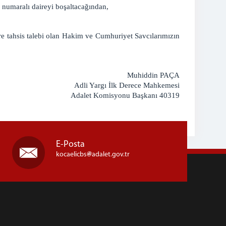
numaralı daireyi boşaltacağından,
ere tahsis talebi olan Hakim ve Cumhuriyet Savcılarımızın
iddin PAÇA
 İlk Derece Mahkemesi
isyonu Başkanı 40319
E-Posta
kocaelicbs
adalet.gov.tr