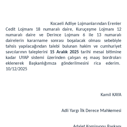
2 Nolu F Tipi Kapalı Cik
1 Nolu T Tipi Kapalı Cik
2 Nolu T Tipi Kapalı Cik
Kocaeli Adliye Lojmanlarından Erenler
Açık Ceza İnfaz Kurumu
Cedit Lojmanı 18 numaralı daire, Kuruçeşme Lojmanı 12
Denetimli Serbestlik Müdürlüğü
numaralı daire ve Derince Lojmanı 6 ile 13 numaralı
dairelerin kararname sonrası boşalacak olması sebebiyle
Bilgi İşlem Hizmetleri
tahsis yapılacağından talebi bulunan hakim ve cumhuriyet
E-İmza (Yeni şifre alma,Bloke çözme)
savcılarının taleplerini
15 Aralık 2025
tarihi mesai bitimine
kadar UYAP sistemi üzerinden çalışan eş maaş bordroları
Şifre İşlemleri (Portal,Bilgisayar,Mail,Haberci)
eklenerek Başkanlığımıza gönderilmesini rica ederim.
Personel e-posta
10/12/2025
Personel İzin Talebi
UYAP'ım Açılmıyor
Medya iletişim Bürosu
Kamil KAYA
Adliye Lojmanları
Yemek Listesi
Adli Yargı İlk Derece Mahkemesi
C. BAŞSAVCILIĞI
Cumhuriyet Başsavcımız
Adalet Komisyonu Başkanı