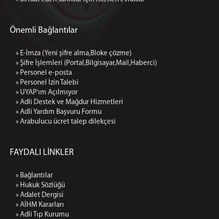
Önemli Bağlantılar
» E-İmza (Yeni şifre alma,Bloke çözme)
» Şifre İşlemleri (Portal,Bilgisayar,Mail,Haberci)
» Personel e-posta
» Personel İzin Talebi
» UYAP'ım Açılmıyor
» Adli Destek ve Mağdur Hizmetleri
» Adli Yardım Başvuru Formu
» Arabulucu ücret talep dilekçesi
FAYDALI LİNKLER
» Bağlantılar
» Hukuk Sözlüğü
» Adalet Dergisi
» AİHM Kararları
» Adli Tıp Kurumu