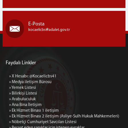
Ek Hizmet Binası 2 iletişim (Asliye-Sulh Hukuk
Mahkemeleri)
E-Posta
kocaelicbs
adalet.gov.tr
Faydalı Linkler
» X Hesabı: @Kocaelicbs41
» Medya iletişim Bürosu
» Yemek Listesi
» Bilirkişi Listesi
» Arabuluculuk
» Ana Bina İletişim
» Ek Hizmet Binası 1 iletişim
» Ek Hizmet Binası 2 iletişim (Asliye-Sulh Hukuk Mahkemeleri)
» Nöbetçi Cumhuriyet Savcıları Listesi
» Beraat eden sanıklar için istenen evraklar