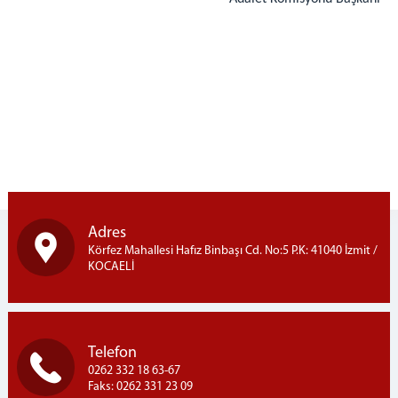
Cumhuriyet Başsavcı Vekillerimiz
Cumhuriyet Başsavcılığı Birimleri
Nöbetçi Cumhuriyet Savcıları Listesi
ADALET KOMİSYONU
Adalet Komisyonu Başkanımız
Adalet Komisyonu Üyelerimiz
Adalet Komisyonu Faaliyet Raporları
Mahkemeler
İCRA DAİRELERİ BŞK.
Adres
Körfez Mahallesi Hafız Binbaşı Cd. No:5 P.K: 41040 İzmit /
İcra Daireleri Başkanlığı
KOCAELİ
İcra Daireleri Başkanlığı Faaliyet Raporları
İcra Müdürlükleri
İLETİŞİM
Telefon
Ana Bina İletişim
0262 332 18 63-67
Faks: 0262 331 23 09
Ek Hizmet Binası 1 iletişim