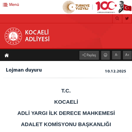
Menü
KOCAELİ ADLİYESİ
KOCAELİ
ADLİYESİ
ANA SAYFA
A-
A+
Paylaş
ADLİYEMİZ
Kocaeli Adliyesi
Lojman duyuru
10.12.2025
Mülhakatlarımız
Gölcük Adliyesi
T.C.
Kandıra Adliyesi
KOCAELİ
Karamürsel Adliyesi
Körfez Adliyesi
ADLİ YARGI İLK DERECE MAHKEMESİ
Ceza infaz Kurumlarımız
ADALET KOMİSYONU BAŞKANLIĞI
1 Nolu F Tipi Kapalı Cik