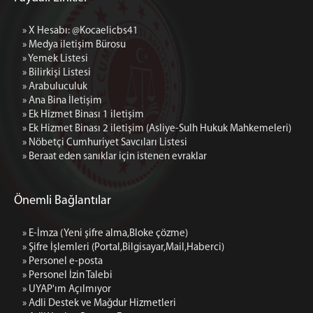
Ek Hizmet Binası 2 iletişim (Asliye-Sulh Hukuk
Mahkemeleri)
» X Hesabı: @Kocaelicbs41
» Medya iletişim Bürosu
» Yemek Listesi
» Bilirkişi Listesi
» Arabuluculuk
» Ana Bina İletişim
» Ek Hizmet Binası 1 iletişim
» Ek Hizmet Binası 2 iletişim (Asliye-Sulh Hukuk Mahkemeleri)
» Nöbetçi Cumhuriyet Savcıları Listesi
» Beraat eden sanıklar için istenen evraklar
Önemli Bağlantılar
» E-İmza (Yeni şifre alma,Bloke çözme)
» Şifre İşlemleri (Portal,Bilgisayar,Mail,Haberci)
» Personel e-posta
» Personel İzin Talebi
» UYAP'ım Açılmıyor
» Adli Destek ve Mağdur Hizmetleri