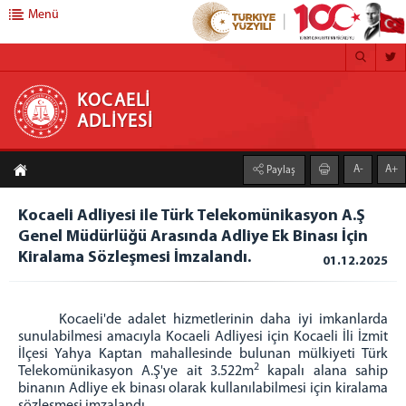
Menü
KOCAELİ ADLİYESİ
KOCAELİ
ADLİYESİ
ANA SAYFA
A-
A+
Paylaş
ADLİYEMİZ
Kocaeli Adliyesi
Kocaeli Adliyesi ile Türk Telekomünikasyon A.Ş
Genel Müdürlüğü Arasında Adliye Ek Binası İçin
Mülhakatlarımız
Kiralama Sözleşmesi İmzalandı.
01.12.2025
Gölcük Adliyesi
Kandıra Adliyesi
Karamürsel Adliyesi
Kocaeli'de adalet hizmetlerinin daha iyi imkanlarda
sunulabilmesi amacıyla Kocaeli Adliyesi için Kocaeli İli İzmit
Körfez Adliyesi
İlçesi Yahya Kaptan mahallesinde bulunan mülkiyeti Türk
Ceza infaz Kurumlarımız
2
Telekomünikasyon A.Ş'ye ait 3.522m
kapalı alana sahip
binanın Adliye ek binası olarak kullanılabilmesi için kiralama
1 Nolu F Tipi Kapalı Cik