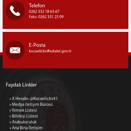
Ek Hizmet Binası 2 iletişim (Asliye-Sulh Hukuk
Telefon
Mahkemeleri)
0262 332 18 63-67
Faks: 0262 331 23 09
E-Posta
kocaelicbs
adalet.gov.tr
Faydalı Linkler
» X Hesabı: @Kocaelicbs41
» Medya iletişim Bürosu
» Yemek Listesi
» Bilirkişi Listesi
» Arabuluculuk
» Ana Bina İletişim