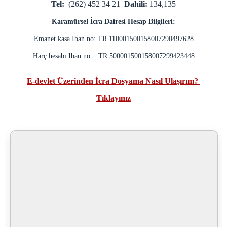
Tel:
(262) 452 34 21
Dahili:
134,135
2 Nolu F Tipi Kapalı Cik
1 Nolu T Tipi Kapalı Cik
Karamürsel İcra Dairesi Hesap Bilgileri:
2 Nolu T Tipi Kapalı Cik
Emanet kasa Iban no: TR 110001500158007290497628
Açık Ceza İnfaz Kurumu
Harç hesabı Iban no : TR 500001500158007299423448
Denetimli Serbestlik Müdürlüğü
Bilgi İşlem Hizmetleri
E-devlet Üzerinden İcra Dosyama Nasıl Ulaşırım?
E-İmza (Yeni şifre alma,Bloke çözme)
Tıklayınız
Şifre İşlemleri (Portal,Bilgisayar,Mail,Haberci)
Personel e-posta
Personel İzin Talebi
UYAP'ım Açılmıyor
Medya iletişim Bürosu
Adliye Lojmanları
Yemek Listesi
C. BAŞSAVCILIĞI
Cumhuriyet Başsavcımız