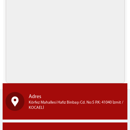
Cumhuriyet Başsavcı Vekillerimiz
Cumhuriyet Başsavcılığı Birimleri
Nöbetçi Cumhuriyet Savcıları Listesi
ADALET KOMİSYONU
Adalet Komisyonu Başkanımız
Adalet Komisyonu Üyelerimiz
Adalet Komisyonu Faaliyet Raporları
Mahkemeler
İCRA DAİRELERİ BŞK.
İcra Daireleri Başkanlığı
İcra Daireleri Başkanlığı Faaliyet Raporları
Adres
İcra Müdürlükleri
Körfez Mahallesi Hafız Binbaşı Cd. No:5 P.K: 41040 İzmit /
KOCAELİ
İLETİŞİM
Ana Bina İletişim
Ek Hizmet Binası 1 iletişim