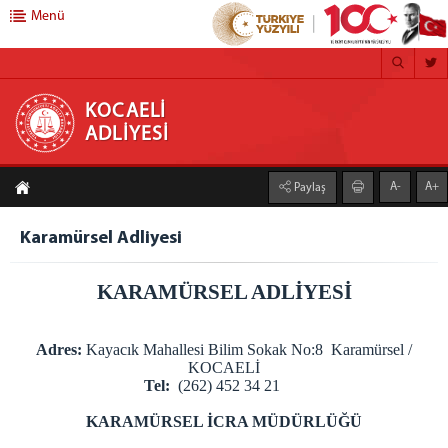
Menü
KOCAELİ ADLİYESİ
KOCAELİ
ADLİYESİ
ANA SAYFA
A-
A+
Paylaş
ADLİYEMİZ
Kocaeli Adliyesi
Karamürsel Adliyesi
Mülhakatlarımız
KARAMÜRSEL ADLİYESİ
Gölcük Adliyesi
Kandıra Adliyesi
Karamürsel Adliyesi
Adres:
Kayacık Mahallesi Bilim Sokak No:8 Karamürsel /
KOCAELİ
Körfez Adliyesi
Tel:
(262) 452 34 21
Ceza infaz Kurumlarımız
KARAMÜRSEL İCRA MÜDÜRLÜĞÜ
1 Nolu F Tipi Kapalı Cik