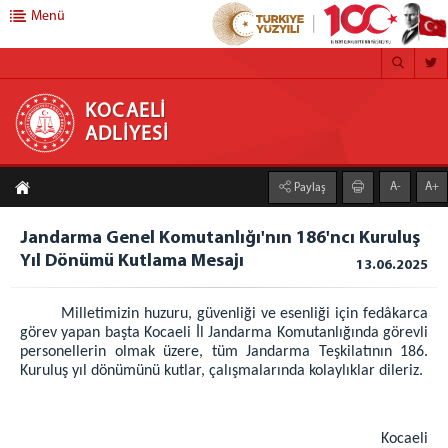
Menü
KOCAELİ ADLİYESİ
KOCAELİ
ADLİYESİ
ANA SAYFA
A-
A+
Paylaş
ADLİYEMİZ
Kocaeli Adliyesi
Jandarma Genel Komutanlığı'nın 186'ncı Kuruluş
Yıl Dönümü Kutlama Mesajı
Mülhakatlarımız
13.06.2025
Gölcük Adliyesi
Milletimizin huzuru, güvenliği ve esenliği için fed
â
karca
Kandıra Adliyesi
görev yapan başta Kocaeli İl Jandarma Komutanlığında görevli
Karamürsel Adliyesi
personellerin olmak üzere, tüm Jandarma Teşkilatının 186.
Kuruluş yıl dönümünü kutlar, çalışmalarında kolaylıklar dileriz.
Körfez Adliyesi
Ceza infaz Kurumlarımız
1 Nolu F Tipi Kapalı Cik
Kocaeli