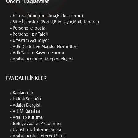
Önemli Bağlantılar
Ek Hizmet Binası 2 iletişim (Asliye-Sulh Hukuk
Mahkemeleri)
» E-İmza (Yeni şifre alma,Bloke çözme)
» Şifre İşlemleri (Portal,Bilgisayar,Mail,Haberci)
» Personel e-posta
» Personel İzin Talebi
» UYAP'ım Açılmıyor
» Adli Destek ve Mağdur Hizmetleri
» Adli Yardım Başvuru Formu
» Arabulucu ücret talep dilekçesi
FAYDALI LİNKLER
» Bağlantılar
» Hukuk Sözlüğü
» Adalet Dergisi
» AİHM Kararları
» Adli Tıp Kurumu
» Türkiye Adalet Akademisi
» Uzlaştırma İnternet Sitesi
» Arabuluculuk İnternet Sitesi