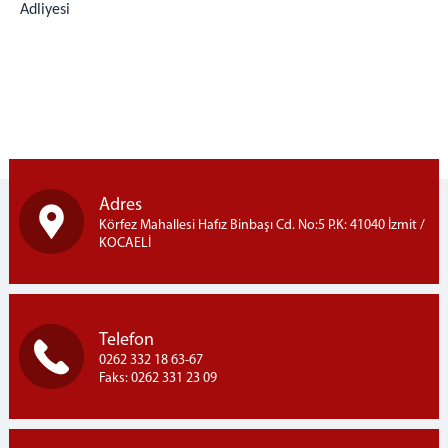
Adliyesi
2 Nolu F Tipi Kapalı Cik
1 Nolu T Tipi Kapalı Cik
2 Nolu T Tipi Kapalı Cik
Açık Ceza İnfaz Kurumu
Denetimli Serbestlik Müdürlüğü
Bilgi İşlem Hizmetleri
E-İmza (Yeni şifre alma,Bloke çözme)
Adres
Şifre İşlemleri (Portal,Bilgisayar,Mail,Haberci)
Körfez Mahallesi Hafız Binbaşı Cd. No:5 P.K: 41040 İzmit /
Personel e-posta
KOCAELİ
Personel İzin Talebi
UYAP'ım Açılmıyor
Medya iletişim Bürosu
Telefon
Adliye Lojmanları
0262 332 18 63-67
Yemek Listesi
Faks: 0262 331 23 09
C. BAŞSAVCILIĞI
Cumhuriyet Başsavcımız