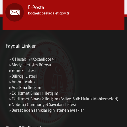
Cumhuriyet Başsavcı Vekillerimiz
E-Posta
Cumhuriyet Başsavcılığı Birimleri
kocaelicbs
adalet.gov.tr
Nöbetçi Cumhuriyet Savcıları Listesi
ADALET KOMİSYONU
Adalet Komisyonu Başkanımız
Faydalı Linkler
Adalet Komisyonu Üyelerimiz
Adalet Komisyonu Faaliyet Raporları
» X Hesabı: @Kocaelicbs41
Mahkemeler
» Medya iletişim Bürosu
» Yemek Listesi
İCRA DAİRELERİ BŞK.
» Bilirkişi Listesi
İcra Daireleri Başkanlığı
» Arabuluculuk
» Ana Bina İletişim
İcra Daireleri Başkanlığı Faaliyet Raporları
» Ek Hizmet Binası 1 iletişim
İcra Müdürlükleri
» Ek Hizmet Binası 2 iletişim (Asliye-Sulh Hukuk Mahkemeleri)
» Nöbetçi Cumhuriyet Savcıları Listesi
İLETİŞİM
» Beraat eden sanıklar için istenen evraklar
Ana Bina İletişim
Ek Hizmet Binası 1 iletişim