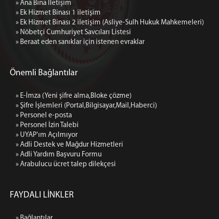
» Ana Bina İletişim
Ek Hizmet Binası 2 iletişim (Asliye-Sulh Hukuk
» Ek Hizmet Binası 1 iletişim
Mahkemeleri)
» Ek Hizmet Binası 2 iletişim (Asliye-Sulh Hukuk Mahkemeleri)
» Nöbetçi Cumhuriyet Savcıları Listesi
» Beraat eden sanıklar için istenen evraklar
Önemli Bağlantılar
» E-İmza (Yeni şifre alma,Bloke çözme)
» Şifre İşlemleri (Portal,Bilgisayar,Mail,Haberci)
» Personel e-posta
» Personel İzin Talebi
» UYAP'ım Açılmıyor
» Adli Destek ve Mağdur Hizmetleri
» Adli Yardım Başvuru Formu
» Arabulucu ücret talep dilekçesi
FAYDALI LİNKLER
» Bağlantılar