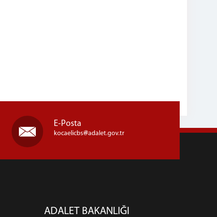
E-Posta
kocaelicbs
adalet.gov.tr
ADALET BAKANLIĞI