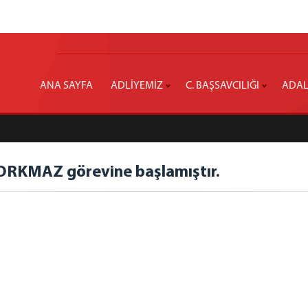
ANA SAYFA
ADLİYEMİZ
C. BAŞSAVCILIĞI
ADAL
ORKMAZ görevine başlamıştır.