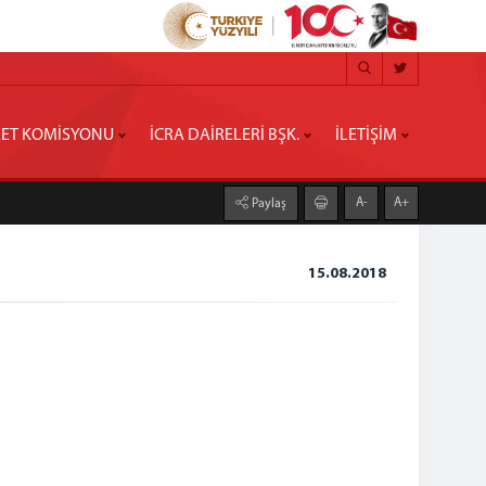
ET KOMİSYONU
İCRA DAİRELERİ BŞK.
İLETİŞİM
A-
A+
Paylaş
15.08.2018