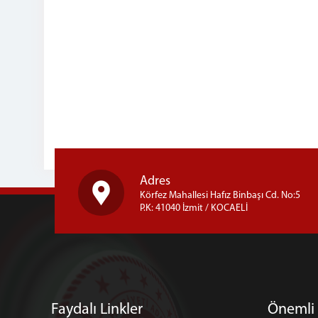
Adres
Körfez Mahallesi Hafız Binbaşı Cd. No:5
P.K: 41040 İzmit / KOCAELİ
Faydalı Linkler
Önemli 