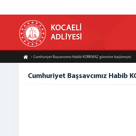
KOCAELİ
ADLİYESİ
Cumhuriyet Başsavcımız Habib KORKMAZ görevine başlamıştır.
Cumhuriyet Başsavcımız Habib K