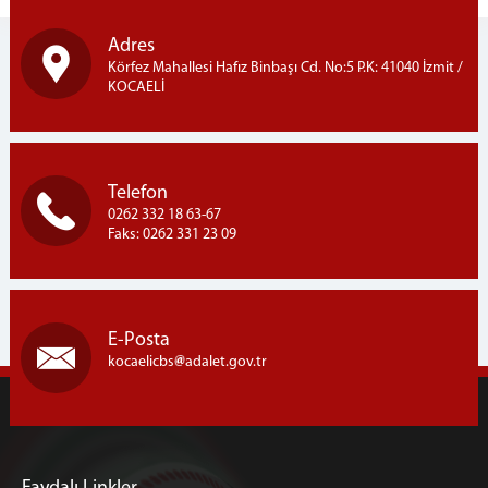
Cumhuriyet Başsavcı Vekillerimiz
Adres
Cumhuriyet Başsavcılığı Birimleri
Körfez Mahallesi Hafız Binbaşı Cd. No:5 P.K: 41040 İzmit /
Nöbetçi Cumhuriyet Savcıları Listesi
KOCAELİ
ADALET KOMİSYONU
Adalet Komisyonu Başkanımız
Adalet Komisyonu Üyelerimiz
Telefon
Adalet Komisyonu Faaliyet Raporları
0262 332 18 63-67
Faks: 0262 331 23 09
Mahkemeler
İCRA DAİRELERİ BŞK.
İcra Daireleri Başkanlığı
E-Posta
İcra Daireleri Başkanlığı Faaliyet Raporları
kocaelicbs
adalet.gov.tr
İcra Müdürlükleri
İLETİŞİM
Ana Bina İletişim
Ek Hizmet Binası 1 iletişim