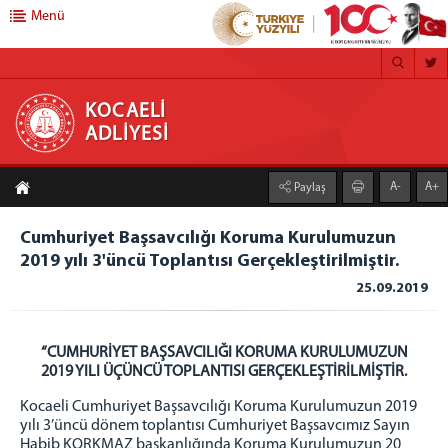
Menü
KOCAELİ ADLİYESİ
KOCAELİ
ADLİYESİ
ANA SAYFA
A-
A+
Paylaş
ADLİYEMİZ
Kocaeli Adliyesi
Cumhuriyet Başsavcılığı Koruma Kurulumuzun
2019 yılı 3'üncü Toplantısı Gerçekleştirilmiştir.
Mülhakatlarımız
25.09.2019
Gölcük Adliyesi
Kandıra Adliyesi
Karamürsel Adliyesi
“CUMHURİYET BAŞSAVCILIĞI KORUMA KURULUMUZUN
2019 YILI ÜÇÜNCÜ TOPLANTISI GERÇEKLEŞTİRİLMİŞTİR.
Körfez Adliyesi
Ceza infaz Kurumlarımız
Kocaeli Cumhuriyet Başsavcılığı Koruma Kurulumuzun 2019
yılı 3’üncü dönem toplantısı Cumhuriyet Başsavcımız Sayın
1 Nolu F Tipi Kapalı Cik
Habib KORKMAZ başkanlığında Koruma Kurulumuzun 20