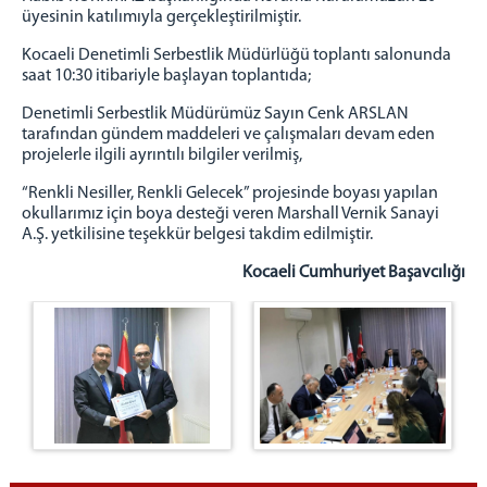
2 Nolu F Tipi Kapalı Cik
üyesinin katılımıyla gerçekleştirilmiştir.
1 Nolu T Tipi Kapalı Cik
Kocaeli Denetimli Serbestlik Müdürlüğü toplantı salonunda
2 Nolu T Tipi Kapalı Cik
saat 10:30 itibariyle başlayan toplantıda;
Açık Ceza İnfaz Kurumu
Denetimli Serbestlik Müdürümüz Sayın Cenk ARSLAN
Denetimli Serbestlik Müdürlüğü
tarafından gündem maddeleri ve çalışmaları devam eden
projelerle ilgili ayrıntılı bilgiler verilmiş,
Bilgi İşlem Hizmetleri
E-İmza (Yeni şifre alma,Bloke çözme)
“Renkli Nesiller, Renkli Gelecek” projesinde boyası yapılan
okullarımız için boya desteği veren Marshall Vernik Sanayi
Şifre İşlemleri (Portal,Bilgisayar,Mail,Haberci)
A.Ş. yetkilisine teşekkür belgesi takdim edilmiştir.
Personel e-posta
Kocaeli Cumhuriyet Başavcılığı
Personel İzin Talebi
UYAP'ım Açılmıyor
Medya iletişim Bürosu
Adliye Lojmanları
Yemek Listesi
C. BAŞSAVCILIĞI
Cumhuriyet Başsavcımız