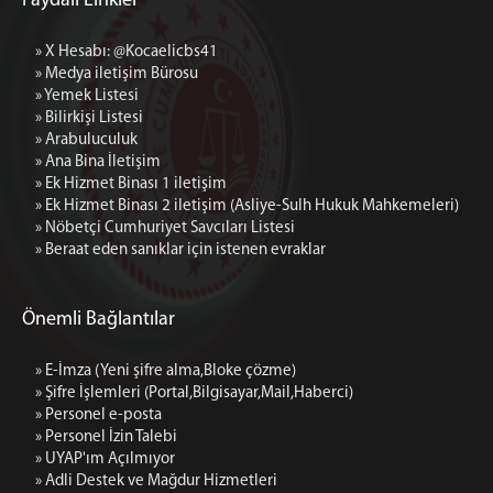
Faydalı Linkler
Ek Hizmet Binası 2 iletişim (Asliye-Sulh Hukuk
Mahkemeleri)
» X Hesabı: @Kocaelicbs41
» Medya iletişim Bürosu
» Yemek Listesi
» Bilirkişi Listesi
» Arabuluculuk
» Ana Bina İletişim
» Ek Hizmet Binası 1 iletişim
» Ek Hizmet Binası 2 iletişim (Asliye-Sulh Hukuk Mahkemeleri)
» Nöbetçi Cumhuriyet Savcıları Listesi
» Beraat eden sanıklar için istenen evraklar
Önemli Bağlantılar
» E-İmza (Yeni şifre alma,Bloke çözme)
» Şifre İşlemleri (Portal,Bilgisayar,Mail,Haberci)
» Personel e-posta
» Personel İzin Talebi
» UYAP'ım Açılmıyor
» Adli Destek ve Mağdur Hizmetleri