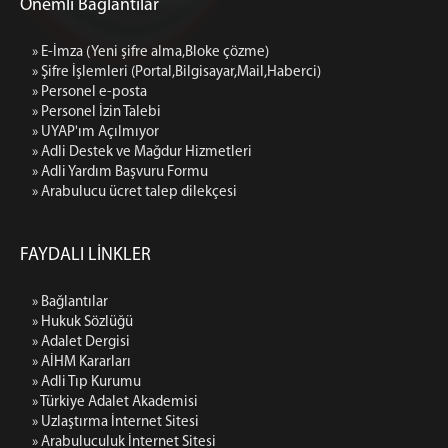
Önemli Bağlantılar
Ek Hizmet Binası 2 iletişim (Asliye-Sulh Hukuk
Mahkemeleri)
» E-İmza (Yeni şifre alma,Bloke çözme)
» Şifre İşlemleri (Portal,Bilgisayar,Mail,Haberci)
» Personel e-posta
» Personel İzin Talebi
» UYAP'ım Açılmıyor
» Adli Destek ve Mağdur Hizmetleri
» Adli Yardım Başvuru Formu
» Arabulucu ücret talep dilekçesi
FAYDALI LİNKLER
» Bağlantılar
» Hukuk Sözlüğü
» Adalet Dergisi
» AİHM Kararları
» Adli Tıp Kurumu
» Türkiye Adalet Akademisi
» Uzlaştırma İnternet Sitesi
» Arabuluculuk İnternet Sitesi