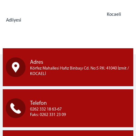
2 Nolu F Tipi Kapalı Cik
1 Nolu T Tipi Kapalı Cik
Kocaeli
2 Nolu T Tipi Kapalı Cik
Adliyesi
Açık Ceza İnfaz Kurumu
Denetimli Serbestlik Müdürlüğü
Bilgi İşlem Hizmetleri
E-İmza (Yeni şifre alma,Bloke çözme)
Adres
Şifre İşlemleri (Portal,Bilgisayar,Mail,Haberci)
Körfez Mahallesi Hafız Binbaşı Cd. No:5 P.K: 41040 İzmit /
Personel e-posta
KOCAELİ
Personel İzin Talebi
UYAP'ım Açılmıyor
Medya iletişim Bürosu
Telefon
Adliye Lojmanları
0262 332 18 63-67
Yemek Listesi
Faks: 0262 331 23 09
C. BAŞSAVCILIĞI
Cumhuriyet Başsavcımız