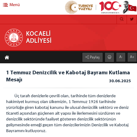
Menü
KOCAELİ ADLİYESİ
KOCAELİ
ADLİYESİ
ANA SAYFA
A-
A+
Paylaş
ADLİYEMİZ
Kocaeli Adliyesi
1 Temmuz Denizcilik ve Kabotaj Bayramı Kutlama
Mesajı
Mülhakatlarımız
30.06.2025
Gölcük Adliyesi
Üç tarafı denizlerle çevrili olan, tarihinde tüm denizlerde
Kandıra Adliyesi
hakimiyet kurmuş olan ülkemizin, 1 Temmuz 1926 tarihinde
Karamürsel Adliyesi
yürürlüğe giren kabotaj kanunu ile ulusal denizcilik sektörü ve deniz
ticareti açısından güçlenen alt yapısı ile ilerlemesini sürdüren ve
Körfez Adliyesi
denizcilik sektöründe faaliyet gösteren denizcilik sektörünün
Ceza infaz Kurumlarımız
gelişmesinde emeği geçen tüm denizcilerimizin Denizcilik ve Kabotaj
Bayramını kutluyoruz.
1 Nolu F Tipi Kapalı Cik