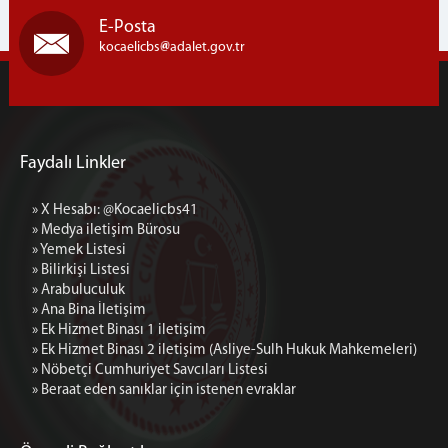
Cumhuriyet Başsavcı Vekillerimiz
E-Posta
Cumhuriyet Başsavcılığı Birimleri
kocaelicbs
adalet.gov.tr
Nöbetçi Cumhuriyet Savcıları Listesi
ADALET KOMİSYONU
Adalet Komisyonu Başkanımız
Faydalı Linkler
Adalet Komisyonu Üyelerimiz
Adalet Komisyonu Faaliyet Raporları
» X Hesabı: @Kocaelicbs41
Mahkemeler
» Medya iletişim Bürosu
» Yemek Listesi
İCRA DAİRELERİ BŞK.
» Bilirkişi Listesi
İcra Daireleri Başkanlığı
» Arabuluculuk
» Ana Bina İletişim
İcra Daireleri Başkanlığı Faaliyet Raporları
» Ek Hizmet Binası 1 iletişim
İcra Müdürlükleri
» Ek Hizmet Binası 2 iletişim (Asliye-Sulh Hukuk Mahkemeleri)
» Nöbetçi Cumhuriyet Savcıları Listesi
İLETİŞİM
» Beraat eden sanıklar için istenen evraklar
Ana Bina İletişim
Ek Hizmet Binası 1 iletişim